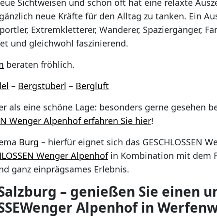
eue Sichtweisen und schon oft hat eine relaxte Ausz
änzlich neue Kräfte für den Alltag zu tanken. Ein Aus
portler, Extremkletterer, Wanderer, Spaziergänger, F
net und gleichwohl faszinierend.
m
beraten fröhlich.
el
–
Bergstüberl
–
Bergluft
er als eine schöne Lage: besonders gerne gesehen b
 Wenger Alpenhof erfahren Sie hier
!
Thema
Burg
– hierfür eignet sich das GESCHLOSSEN Wen
HLOSSEN Wenger Alpenhof
in Kombination mit dem Fla
und ganz einprägsames Erlebnis.
Salzburg – genießen Sie einen u
SSEWenger Alpenhof in Werfen