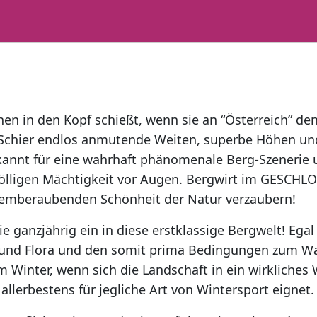
en in den Kopf schießt, wenn sie an “Österreich” den
 Schier endlos anmutende Weiten, superbe Höhen un
kannt für eine wahrhaft phänomenale Berg-Szenerie 
völligen Mächtigkeit vor Augen. Bergwirt im GESCHL
atemberaubenden Schönheit der Natur verzaubern!
 ganzjährig ein in diese erstklassige Bergwelt! Ega
und Flora und den somit prima Bedingungen zum Wa
m Winter, wenn sich die Landschaft in ein wirkliche
llerbestens für jegliche Art von Wintersport eignet.