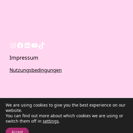
Instagram
Facebook
LinkedIn
YouTube
TikTok
Impressum
Nutzungsbedingungen
We are using cookies to give you the best experience on our
website.
You can find out more about which cookies we are using or
switch them off in
settings
.
2026 ©Quest Blog WordPress Theme. Powered by
WordPress | By
CA WP Themes
Accept