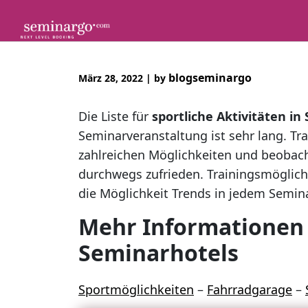
Skip
to
content
blogseminargo
März 28, 2022
|
by
Die Liste für
sportliche Aktivitäten i
Seminarveranstaltung ist sehr lang. Tr
zahlreichen Möglichkeiten und beobac
durchwegs zufrieden. Trainingsmöglic
die Möglichkeit Trends in jedem Semin
Mehr Informationen 
Seminarhotels
Sportmöglichkeiten
–
Fahrradgarage
–