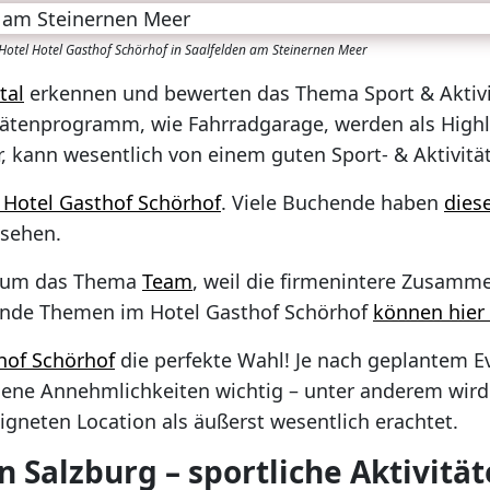
Hotel Hotel Gasthof Schörhof in Saalfelden am Steinernen Meer
tal
erkennen und bewerten das Thema Sport & Aktivi
itätenprogramm, wie Fahrradgarage, werden als High
r, kann wesentlich von einem guten Sport- & Aktivit
Hotel Gasthof Schörhof
. Viele Buchende haben
dies
esehen.
nd um das Thema
Team
, weil die firmenintere Zusamm
rende Themen im Hotel Gasthof Schörhof
können hier
hof Schörhof
die perfekte Wahl! Je nach geplantem E
ene Annehmlichkeiten wichtig – unter anderem wird
igneten Location als äußerst wesentlich erachtet.
 Salzburg – sportliche Aktivitä