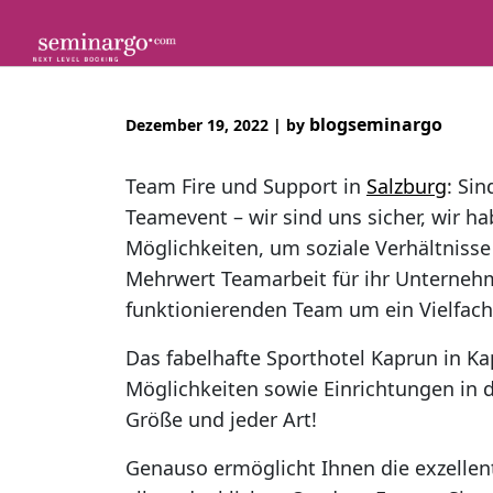
Skip
to
content
blogseminargo
Dezember 19, 2022
|
by
Team Fire und Support in
Salzburg
: Si
Teamevent – wir sind uns sicher, wir ha
Möglichkeiten, um soziale Verhältnisse 
Mehrwert Teamarbeit für ihr Unternehm
funktionierenden Team um ein Vielfaches e
Das fabelhafte Sporthotel Kaprun in Ka
Möglichkeiten sowie Einrichtungen in 
Größe und jeder Art!
Genauso ermöglicht Ihnen die exzelle