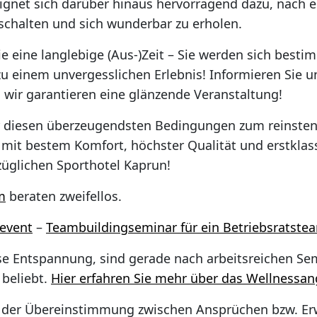
eignet sich darüber hinaus hervorragend dazu, nach 
schalten und sich wunderbar zu erholen.
 eine langlebige (Aus-)Zeit – Sie werden sich best
zu einem unvergesslichen Erlebnis! Informieren Sie u
wir garantieren eine glänzende Veranstaltung!
 diesen überzeugendsten Bedingungen zum reinste
 mit bestem Komfort, höchster Qualität und erstkla
züglichen Sporthotel Kaprun!
m
beraten zweifellos.
event
–
Teambuildingseminar für ein Betriebsratste
se Entspannung, sind gerade nach arbeitsreichen Se
 beliebt.
Hier erfahren Sie mehr über das Wellnessan
rad der Übereinstimmung zwischen Ansprüchen bzw. Erw