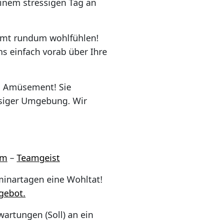
einem stressigen Tag an
immt rundum wohlfühlen!
ns einfach vorab über Ihre
n Amüsement! Sie
ssiger Umgebung. Wir
am
–
Teamgeist
minartagen eine Wohltat!
gebot.
artungen (Soll) an ein