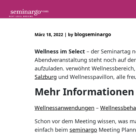
Skip
to
content
blogseminargo
März 18, 2022
|
by
Wellness im Select
– der Seminartag ne
Abendveranstaltung steht noch auf dem
aufzuladen. verwöhnt Wellnessbereich,
Salzburg
und Wellnesspavillon, alle fr
Mehr Informationen 
Wellnessanwendungen
–
Wellnessbeh
Schon vor dem Meeting wissen, was ma
einfach beim
seminargo
Meeting Planne