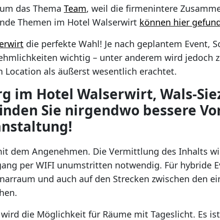
nd um das Thema
Team
, weil die firmenintere Zusamm
rende Themen im Hotel Walserwirt
können hier gefun
erwirt
die perfekte Wahl! Je nach geplantem Event, 
hmlichkeiten wichtig – unter anderem wird jedoch 
 Location als äußerst wesentlich erachtet.
rg im Hotel Walserwirt, Wals-Si
inden Sie nirgendwo bessere V
anstaltung!
it dem Angenehmen. Die Vermittlung des Inhalts wir
gang per WIFI unumstritten notwendig. Für hybride Ev
narraum und auch auf den Strecken zwischen den ein
hen.
ird die Möglichkeit für Räume mit Tageslicht. Es is