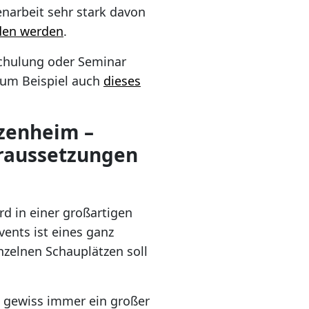
enarbeit sehr stark davon
den werden
.
Schulung oder Seminar
zum Beispiel auch
dieses
ezenheim –
oraussetzungen
d in einer großartigen
ents ist eines ganz
zelnen Schauplätzen soll
t gewiss immer ein großer