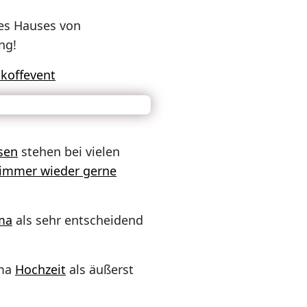
des Hauses von
ng!
ckoffevent
sen
stehen bei vielen
 immer wieder gerne
ma
als sehr entscheidend
ema
Hochzeit
als äußerst