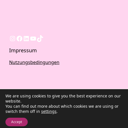
Instagram
Facebook
LinkedIn
YouTube
TikTok
Impressum
Nutzungsbedingungen
We are using cookies to give you the best experience on our
website.
You can find out more about which cookies we are using or
switch them off in
settings
.
2026 ©Quest Blog WordPress Theme. Powered by
WordPress | By
CA WP Themes
Accept