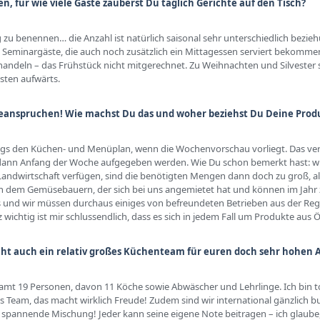
n, für wie viele Gäste zauberst Du täglich Gerichte auf den Tisch?
rig zu benennen… die Anzahl ist natürlich saisonal sehr unterschiedlich bez
Seminargäste, die auch noch zusätzlich ein Mittagessen serviert bekommen
 handeln – das Frühstück nicht mitgerechnet. Zu Weihnachten und Silvester 
sten aufwärts.
beanspruchen! Wie machst Du das und woher beziehst Du Deine Prod
eitags den Küchen- und Menüplan, wenn die Wochenvorschau vorliegt. Das ver
e dann Anfang der Woche aufgegeben werden. Wie Du schon bemerkt hast: wi
ndwirtschaft verfügen, sind die benötigten Mengen dann doch zu groß, als 
on dem Gemüsebauern, der sich bei uns angemietet hat und können im Jahr 
us und wir müssen durchaus einiges von befreundeten Betrieben aus der Reg
nz wichtig ist mir schlussendlich, dass es sich in jedem Fall um Produkte aus 
cht auch ein relativ großes Küchenteam für euren doch sehr hohen 
amt 19 Personen, davon 11 Köche sowie Abwäscher und Lehrlinge. Ich bin tot
es Team, das macht wirklich Freude! Zudem sind wir international gänzlich b
klich spannende Mischung! Jeder kann seine eigene Note beitragen – ich glau