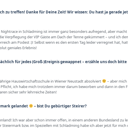
ch zu treffen! Danke für Deine Zeit! Wir wissen: Du hast ja gerade jet
ums Nightrace in Schladming ist immer ganz besonders aufregend, aber mac
die Verpflegung der VIP Gäste am Dach der Tenne gekümmert – und ich denke
reich am Podest :)! Selbst wenn es den ersten Tag leider verregnet hat, hatt
olut geniales Erlebnis!
sächlich für jedes (Groß-)Ereignis gewappnet – erzähle uns doch bitte
eijährige Hauswirtschaftsschule in Wiener Neustadt absolviert
– aber mich 
ne Pflicht, ich habe mich trotzdem immer darum beworben und dann in den Fe
ren sicher sehr lehrreiche Zeiten!
ermark gelandet
– bist Du gebürtiger Steirer?
land! Ich war aber schon immer offen, in einem anderen Bundesland zu le
 Steiermark bzw. im Speziellen mit Schladming habe ich aber jetzt für mich