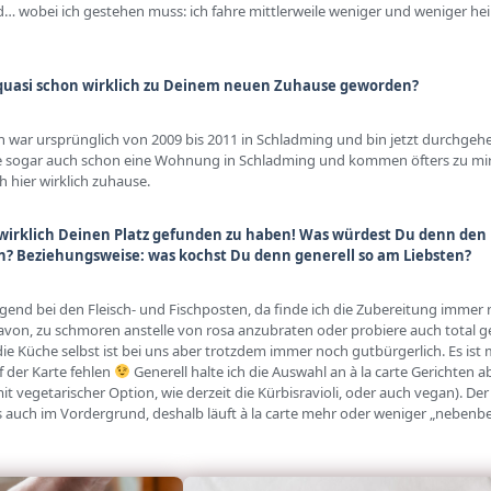
d… wobei ich gestehen muss: ich fahre mittlerweile weniger und weniger he
 quasi schon wirklich zu Deinem neuen Zuhause geworden?
ch war ursprünglich von 2009 bis 2011 in Schladming und bin jetzt durchge
e sogar auch schon eine Wohnung in Schladming und kommen öfters zu mir als
hier wirklich zuhause.
 ja wirklich Deinen Platz gefunden zu haben! Was würdest Du denn de
? Beziehungsweise: was kochst Du denn generell so am Liebsten?
gend bei den Fleisch- und Fischposten, da finde ich die Zubereitung immer 
von, zu schmoren anstelle von rosa anzubraten oder probiere auch total ge
ie Küche selbst ist bei uns aber trotzdem immer noch gutbürgerlich. Es ist mi
uf der Karte fehlen
Generell halte ich die Auswahl an à la carte Gerichten 
t vegetarischer Option, wie derzeit die Kürbisravioli, oder auch vegan). Der
 auch im Vordergrund, deshalb läuft à la carte mehr oder weniger „nebenbe