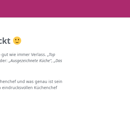
ckt
o gut wie immer Verlass.
„Top
eder:
„Ausgezeichnete Küche“
,
„Das
üchenchef und was genau ist sein
n eindrucksvollen Küchenchef