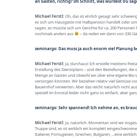
an Gästen, richtig? Im Schnitt, was würdest Du sage
Michael Ferstl:
Oh, das ist ehrlich gesagt sehr schwie
es sich um Hausgäste mit Halbpension handelt oder um 
sagen, es müsste sich um Gerichte für ca. 200 Personen
nochmals anders aus
– da reden wir dann von 330 Gä
seminargo: Das muss ja auch enorm viel Planung 
Michael Ferstl:
Ja, durchaus! Ich erstelle meistens fr
Erstellung des Dienstplans – und den Bestellungen, di
Menge an Gästen und obwohl wir über eine eigene Bio-La
versorgen könnten. Wir beziehen relativ viel Gemüse v
Bauernhof verwerten. Aber das reicht natürlich nicht a
speziell im Ennstal leider nicht ganz so einfach, aber ga
seminargo: Sehr spannend! Ich nehme an, es brau
Michael Ferstl:
Ja, natürlich. Momentan sind wir insges
Truppe sind, es ist wirklich ein komplett eingeschworen
Italiener, Portugiesen, Griechen, Bulgaren, .. eine wir