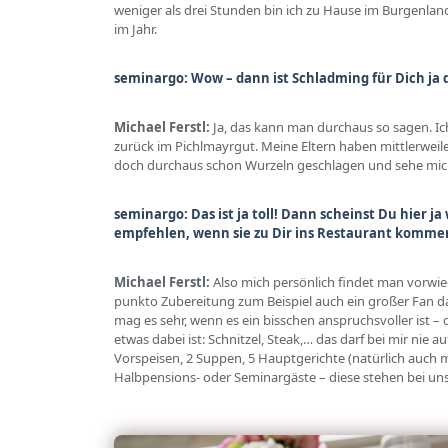
weniger als drei Stunden bin ich zu Hause im Burgenlan
im Jahr.
seminargo: Wow – dann ist Schladming für Dich ja
Michael Ferstl:
Ja, das kann man durchaus so sagen. I
zurück im Pichlmayrgut. Meine Eltern haben mittlerweil
doch durchaus schon Wurzeln geschlagen und sehe mich 
seminargo: Das ist ja toll! Dann scheinst Du hier
empfehlen, wenn sie zu Dir ins Restaurant kommen
Michael Ferstl:
Also mich persönlich findet man vorwie
punkto Zubereitung zum Beispiel auch ein großer Fan da
mag es sehr, wenn es ein bisschen anspruchsvoller ist – d
etwas dabei ist: Schnitzel, Steak,… das darf bei mir nie a
Vorspeisen, 2 Suppen, 5 Hauptgerichte (natürlich auch mi
Halbpensions- oder Seminargäste – diese stehen bei uns