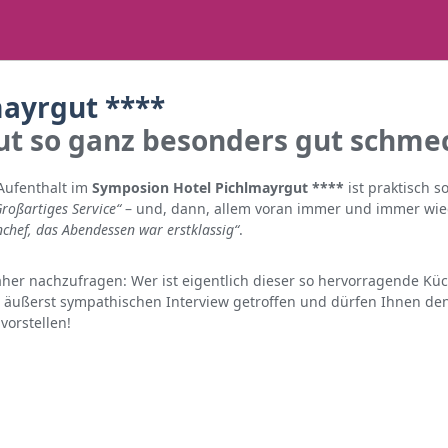
ayrgut ****
t so ganz besonders gut schme
Aufenthalt im
Symposion Hotel Pichlmayrgut ****
ist praktisch s
Großartiges Service“
– und, dann, allem voran immer und immer wi
chef, das Abendessen war erstklassig“
.
näher nachzufragen: Wer ist eigentlich dieser so hervorragende K
äußerst sympathischen Interview getroffen und dürfen Ihnen de
orstellen!