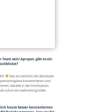
 Team sein! Apropos: gibt es ein
rückblickst?
cht!
Das ist natürlich ein absolutes
lbpensionsgäste konzentrieren und
nommen. Gerade in der Hochsaison
als schon ein wahnsinnig tolles
ir Dich heute besser kennenlernen
ft? Beziehungsweise, lass uns Dir