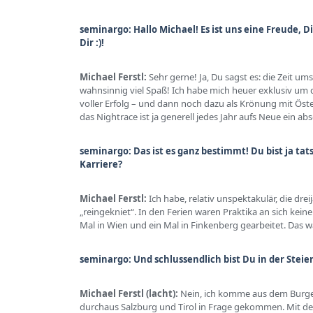
seminargo: Hallo Michael! Es ist uns eine Freude, Di
Dir :)!
Michael Ferstl:
Sehr gerne! Ja, Du sagst es: die Zeit 
wahnsinnig viel Spaß! Ich habe mich heuer exklusiv um 
voller Erfolg – und dann noch dazu als Krönung mit Öster
das Nightrace ist ja generell jedes Jahr aufs Neue ein abs
seminargo: Das ist es ganz bestimmt! Du bist ja tat
Karriere?
Michael Ferstl
:
Ich habe, relativ unspektakulär, die dr
„reingekniet“. In den Ferien waren Praktika an sich kei
Mal in Wien und ein Mal in Finkenberg gearbeitet. Das wa
seminargo: Und schlussendlich bist Du in der Stei
Michael
Ferstl (lacht):
Nein, ich komme aus dem Burgen
durchaus Salzburg und Tirol in Frage gekommen. Mit der