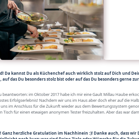
d! Da kannst Du als Küchenchef auch wirklich stolz auf Dich und Dein
n, auf das Du besonders stolz bist oder auf das Du besonders gerne zu
 zu beantworten: im Oktober 2017 habe ich mir eine Gault Millau Haube erko
bstes Erfolgserlebnis! Nachdem wir uns im Haus aber doch eher auf die Ha
 wir uns im Anschluss für die Zukunft wieder aus dem Bewertungssystem ge
en Tisch für einen etwaigen anonymen Tester freizuhalten. Aber das war dam
lg!! Ganz herzliche Gratulation im Nachhinein :)! Danke auch, dass w
ielleicht noch kurz: was sind Deine Ziele oder Wünsche für die Zukun