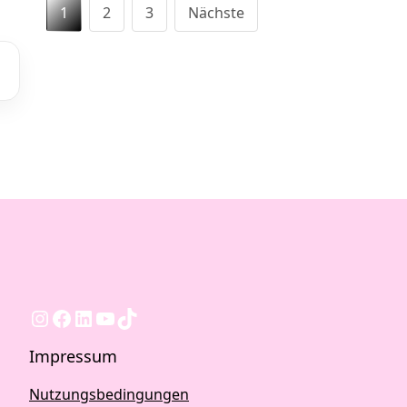
Seitennummerie
1
2
3
Nächste
der
Beiträge
Instagram
Facebook
LinkedIn
YouTube
TikTok
Impressum
Nutzungsbedingungen