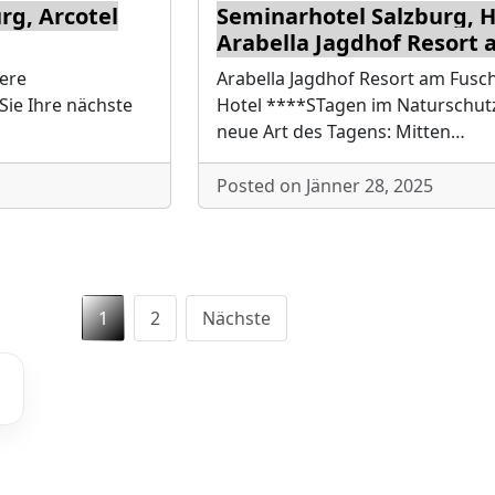
g, Arcotel
Seminarhotel Salzburg, H
Arabella Jagdhof Resort 
ere
Arabella Jagdhof Resort am Fuschl
Sie Ihre nächste
Hotel ****STagen im Naturschutz
neue Art des Tagens: Mitten…
Posted on Jänner 28, 2025
Seitennummerie
1
2
Nächste
der
Beiträge