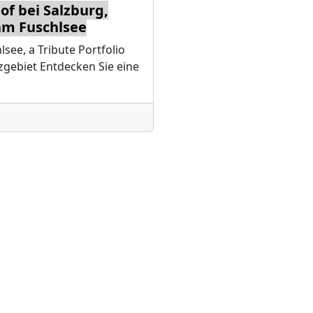
of bei Salzburg,
am Fuschlsee
see, a Tribute Portfolio
gebiet Entdecken Sie eine
rung