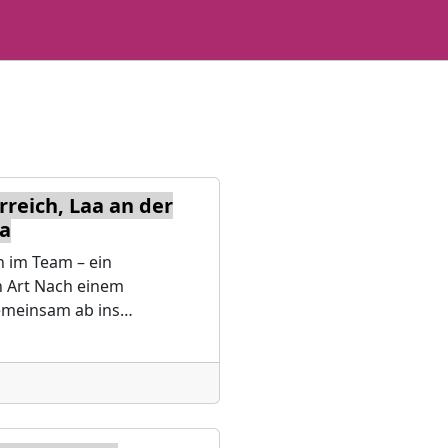
reich, Laa an der
aa
 im Team – ein
 Art Nach einem
gemeinsam ab ins…