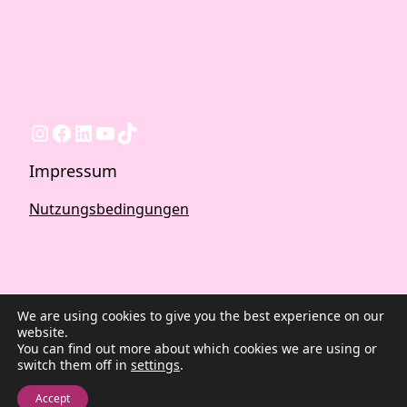
Instagram
Facebook
LinkedIn
YouTube
TikTok
Impressum
Nutzungsbedingungen
We are using cookies to give you the best experience on our
website.
You can find out more about which cookies we are using or
switch them off in
settings
.
2026 ©Quest Blog WordPress Theme. Powered by
WordPress | By
CA WP Themes
Accept