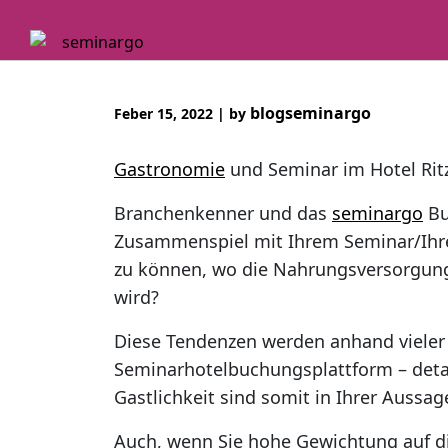
Skip
to
content
blogseminargo
Feber 15, 2022
|
by
Gastronomie
und Seminar im Hotel Rit
Branchenkenner und das
seminargo
Bu
Zusammenspiel mit Ihrem Seminar/Ihrem
zu können, wo die Nahrungsversorgung
wird?
Diese Tendenzen werden anhand vieler
Seminarhotelbuchungsplattform – detai
Gastlichkeit sind somit in Ihrer Aussag
Auch, wenn Sie hohe Gewichtung auf die