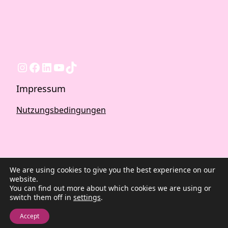
Instagram
Facebook
LinkedIn
YouTube
TikTok
Impressum
Nutzungsbedingungen
We are using cookies to give you the best experience on our
website.
You can find out more about which cookies we are using or
switch them off in
settings
.
2026 ©Quest Blog WordPress Theme. Powered by
WordPress | By
CA WP Themes
Accept