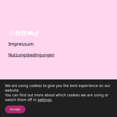
Instagram
Facebook
LinkedIn
YouTube
TikTok
Impressum
Nutzungsbedingungen
We are using cookies to give you the best experience on our
website.
You can find out more about which cookies we are using or
switch them off in
settings
.
2026 ©Quest Blog WordPress Theme. Powered by
WordPress | By
CA WP Themes
Accept