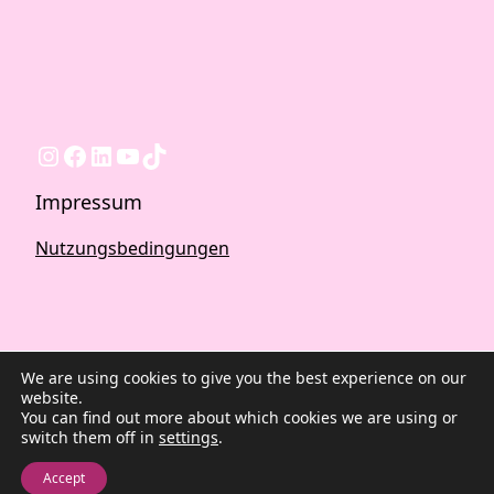
Instagram
Facebook
LinkedIn
YouTube
TikTok
Impressum
Nutzungsbedingungen
We are using cookies to give you the best experience on our
website.
You can find out more about which cookies we are using or
switch them off in
settings
.
2026 ©Quest Blog WordPress Theme. Powered by
WordPress | By
CA WP Themes
Accept