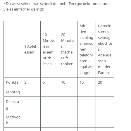
• Du wirst sehen, wie schnell du mehr Energie bekommst und
vieles einfacher gelingt!
Mit
Gemein
dem
sames
10
20
Liebling
selbstg
Minute
Minute
smensc
ekochte
1 Apfel
n in
n
hen
s
essen
einem
frische
telefoni
Abende
Buch
Luft
eren –
ssen
lesen
tanken
egal wie
mit der
lange.
Familie
Punkte
3
5
10
15
20
Montag
Diensta
g
Mittwoc
h